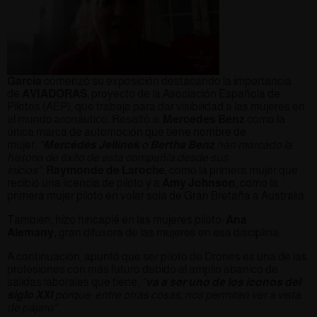
García
comenzó su exposición destacando la importancia
de
AVIADORAS
, proyecto de la Asociación Española de
Pilotos (AEP), que trabaja para dar visibilidad a las mujeres en
el mundo aronáutico. Resaltó a:
Mercedes Benz
como la
única marca de automoción que tiene nombre de
mujer,
“
Mercédès Jellinek
o
Bertha Benz
han marcado la
historia de éxito de esta compañía desde sus
inicios”
;
Raymonde de Laroche
, como la primera mujer que
recibió una licencia de piloto y a
Amy Johnson
, como la
primera mujer piloto en volar sola de Gran Bretaña a Australia.
También, hizo hincapié en las mujeres piloto:
Ana
Alemany,
gran difusora de las mujeres en esa disciplina.
A continuación, apuntó que ser piloto de Drones es una de las
profesiones con más futuro debido al amplio abanico de
salidas laborales que tiene,
“
va a ser uno de los iconos del
siglo XXI
porque entre otras cosas, nos permiten ver a vista
de pájaro”
.