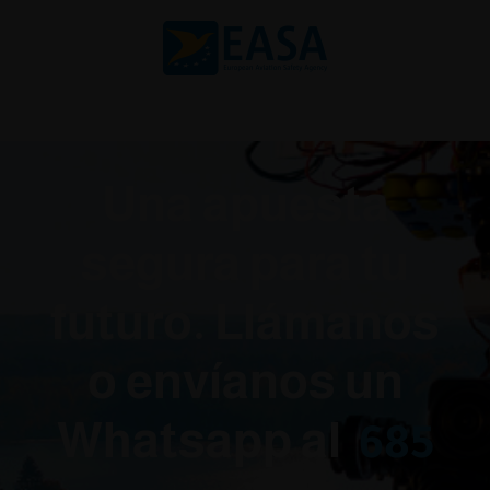
Una apuesta
segura para tu
futuro. Llámanos
o envíanos un
Whatsapp al
685