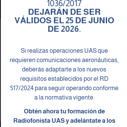
1036/2017
DEJARÁN DE SER
Leer publicación
VÁLIDOS EL 25 DE JUNIO
Tomamos muy enserio tu
DE 2026.
Privacidad
Para ofrecer las mejores experiencias, utilizamos tecnologías como las
cookies para almacenar y/o acceder a la información del dispositivo. El
Si realizas operaciones UAS que
consentimiento de estas tecnologías nos permitirá procesar datos como el
comportamiento de navegación o las identificaciones únicas en este sitio. No
requieren comunicaciones aeronáuticas,
consentir o retirar el consentimiento, puede afectar negativamente a ciertas
características y funciones.
deberás adaptarte a los nuevos
requisitos establecidos por el RD
Aceptar
517/2024 para seguir operando conforme
Denegar
a la normativa vigente.
Ver preferencias
Obtén ahora tu formación de
PRIMERA PRUEBA CON UN DRON PARA
Política de cookies
Política de Privacidad
Aviso legal
Radiofonista UAS y adelántate a los
SULFATAR CULTIVOS EN A LIMIA