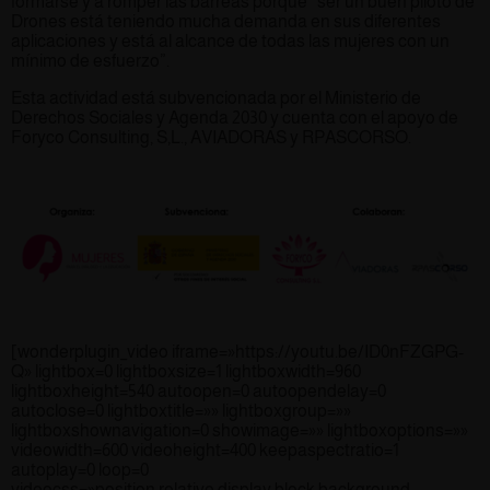
formarse y a romper las barreas porque “ser un buen piloto de
Drones está teniendo mucha demanda en sus diferentes
aplicaciones y está al alcance de todas las mujeres con un
mínimo de esfuerzo”.
Esta actividad está subvencionada por el Ministerio de
Derechos Sociales y Agenda 2030 y cuenta con el apoyo de
Foryco Consulting, S,L., AVIADORAS y RPASCORSO.
[wonderplugin_video iframe=»https://youtu.be/ID0nFZGPG-
Q» lightbox=0 lightboxsize=1 lightboxwidth=960
lightboxheight=540 autoopen=0 autoopendelay=0
autoclose=0 lightboxtitle=»» lightboxgroup=»»
lightboxshownavigation=0 showimage=»» lightboxoptions=»»
videowidth=600 videoheight=400 keepaspectratio=1
autoplay=0 loop=0
videocss=»position:relative;display:block;background-