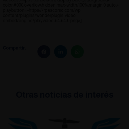
color:#000;overflow:hidden;max-width:100%;margin:0 auto;»
playbutton=»https://rpascorso.com/wp-
content/plugins/wonderplugin-video-
embed/engine/playvideo-64-64-0.png»]
Compartir:
Otras noticias de interés