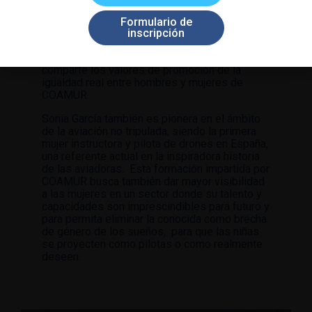
repulsa contra los diferentes formas de
violencia machista dirigido por la profesora
Formulario de
Sonia García de la escuela de formación de
inscripción
alto rendimiento Rpascorso, que cuenta con
más de 15 de experiencia en el sector y
comparte los valores de promoción de la
igualdad real entre hombres y mujeres de
COAMUR.
Sonia García también es pionera en el ámbito
de la aviación no tripulada, siendo la primera
mujer instructora y pilota de drones en España,
una referente actual en la inspiradora historia
de las aviadoras. Esta formación impartida por
COAMUR busca también dar mayor visibilidad
a las mujeres en un sector donde su talento y
capacidades son imprescindibles para futuro y
para permita eliminar la conocida como brecha
de género de los sueños, para que las niñas
se proyecten como pilotas o como realmente
deseen.