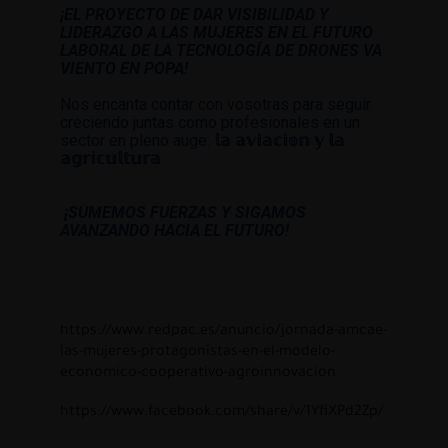
¡EL PROYECTO DE DAR VISIBILIDAD Y
LIDERAZGO A LAS MUJERES EN EL FUTURO
LABORAL DE LA TECNOLOGÍA DE DRONES VA
VIENTO EN POPA!
Nos encanta contar con vosotras para seguir
creciendo juntas como profesionales en un
sector en pleno auge:
𝕝𝕒 𝕒𝕧𝕚𝕒𝕔𝕚𝕠𝕟 𝕪 𝕝𝕒
𝕒𝕘𝕣𝕚𝕔𝕦𝕝𝕥𝕦𝕣𝕒
¡SUMEMOS FUERZAS Y SIGAMOS
AVANZANDO HACIA EL FUTURO!
https://www.redpac.es/anuncio/jornada-amcae-
las-mujeres-protagonistas-en-el-modelo-
economico-cooperativo-agroinnovacion
https://www.facebook.com/share/v/1YfiXPd2Zp/