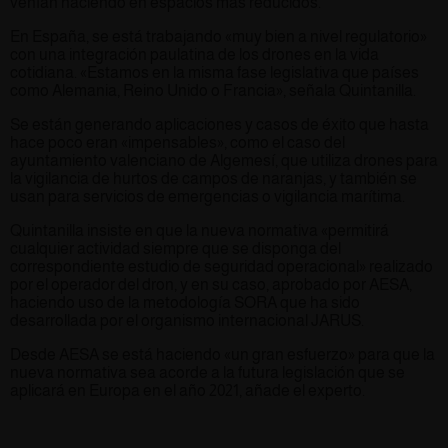
venían haciendo en espacios más reducidos.
En España, se está trabajando «muy bien a nivel regulatorio»
con una integración paulatina de los drones en la vida
cotidiana. «Estamos en la misma fase legislativa que países
como Alemania, Reino Unido o Francia», señala Quintanilla.
Se están generando aplicaciones y casos de éxito que hasta
hace poco eran «impensables», como el caso del
ayuntamiento valenciano de Algemesí, que utiliza drones para
la vigilancia de hurtos de campos de naranjas, y también se
usan para servicios de emergencias o vigilancia marítima.
Quintanilla insiste en que la nueva normativa «permitirá
cualquier actividad siempre que se disponga del
correspondiente estudio de seguridad operacional» realizado
por el operador del dron, y en su caso, aprobado por AESA,
haciendo uso de la metodología SORA que ha sido
desarrollada por el organismo internacional JARUS.
Desde AESA se está haciendo «un gran esfuerzo» para que la
nueva normativa sea acorde a la futura legislación que se
aplicará en Europa en el año 2021, añade el experto.
Analisis de datos para optimizaron de recursos.
,
Drones y