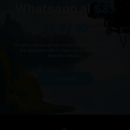
Whatsapp al
685
36 92 95
Te informaremos sin compromiso sobre todas
las opciones de formación disponibles en
nuestro centro.
Contacto