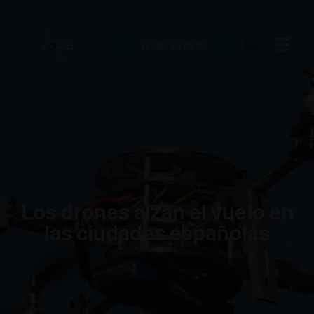
685 36 92 95
Los drones alzan el vuelo en
las ciudades españolas