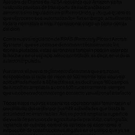
Asesora de Drones de AESA recuerda que Amazon ya ha
realizado pruebas de transporte de mercancías con
aeronaves no tripuladas en el Reino Unido, y «lo que quiere es
que el proceso sea automatizado». Sin embargo, actualmente
toda la normativa a nivel internacional exige un piloto detrás
del dron.
Con la nueva regulación de RPAS (Remotely Piloted Aircraft
Systems), que es como se denominan técnicamente los
drones pilotados, estas aeronaves también podrán volar por
la noche y en el espacio aéreo controlado, es decir, en el de la
aviación tripulada.
Asimismo, el nuevo reglamento determina que en zonas
despobladas el radio de visión de 500 metros (que equivale
aproximadamente a 80 hectáreas, es decir unos 160 campos
de fútbol) es ampliable a otros 500 sucesivamente, siempre
que un observador mantenga contacto visual con el artefacto.
Todos estos nuevos escenarios operacionales fomentarán el
crecimiento del sector por permitir actividades que hasta la
actualidad no eran viables. Así, se podrá ampliar la superficie
de vuelo de servicios de agricultura de precisión, cartografía,
vigilancia de cultivos, control de vertidos de escombros, o
inspección de construcciones ilegales en el campo que ya se