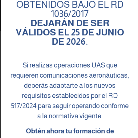
OBTENIDOS BAJO EL RD
El acuerdo con GTA permitirá a los alumnos completar su
1036/2017
formación en simuladores de última generación FFS nivel D.
DEJARÁN DE SER
Se trata del curso MCC + APS (Multi Crew Cooperation +
VÁLIDOS EL 25 DE JUNIO
Tomamos muy enserio tu
Leer publicación
DE 2026.
Privacidad
Para ofrecer las mejores experiencias, utilizamos tecnologías como las
cookies para almacenar y/o acceder a la información del dispositivo. El
Si realizas operaciones UAS que
consentimiento de estas tecnologías nos permitirá procesar datos como el
comportamiento de navegación o las identificaciones únicas en este sitio. No
requieren comunicaciones aeronáuticas,
consentir o retirar el consentimiento, puede afectar negativamente a ciertas
características y funciones.
deberás adaptarte a los nuevos
requisitos establecidos por el RD
Aceptar
517/2024 para seguir operando conforme
Denegar
a la normativa vigente.
Ver preferencias
Obtén ahora tu formación de
Política de cookies
Política de Privacidad
Aviso legal