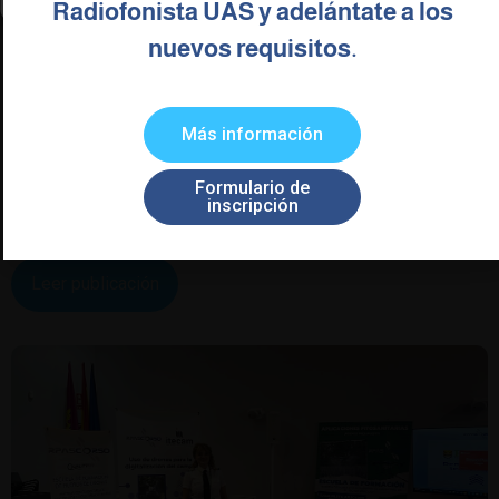
Radiofonista UAS y adelántate a los
nuevos requisitos.
RPASCORSO EN COLABORACION CON
FADEMUR IMPARTE EL PRIMER CURSO
DE DRONES PARA MUJERES RURALES !!
Más información
RPASCORSO EN COLABORACION CON FADEMUR
IMPARTE EL PRIMER CURSO DE DRONES PARA MUJERES
Formulario de
RURALES !! Estamos muy orgullosos e ser la primera escuela
inscripción
que indica esta formación nivel Nacional, después
Leer publicación