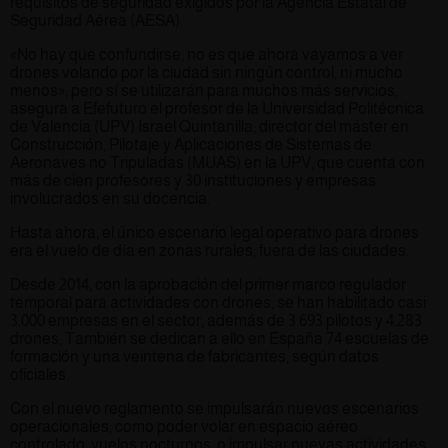
requisitos de seguridad exigidos por la Agencia Estatal de
Seguridad Aérea (AESA).
«No hay que confundirse, no es que ahora vayamos a ver
drones volando por la ciudad sin ningún control, ni mucho
menos», pero sí se utilizarán para muchos más servicios,
asegura a Efefuturo el profesor de la Universidad Politécnica
de Valencia (UPV) Israel Quintanilla, director del máster en
Construcción, Pilotaje y Aplicaciones de Sistemas de
Aeronaves no Tripuladas (MUAS) en la UPV, que cuenta con
más de cien profesores y 30 instituciones y empresas
involucrados en su docencia.
Hasta ahora, el único escenario legal operativo para drones
era el vuelo de día en zonas rurales, fuera de las ciudades.
Desde 2014, con la aprobación del primer marco regulador
temporal para actividades con drones, se han habilitado casi
3.000 empresas en el sector, además de 3.693 pilotos y 4.283
drones; También se dedican a ello en España 74 escuelas de
formación y una veintena de fabricantes, según datos
oficiales.
Con el nuevo reglamento se impulsarán nuevos escenarios
operacionales, como poder volar en espacio aéreo
controlado, vuelos nocturnos, o impulsar nuevas actividades