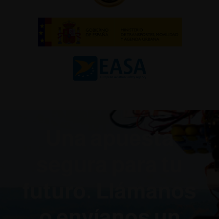
Una apuesta
segura para tu
futuro. Llámanos
o envíanos un