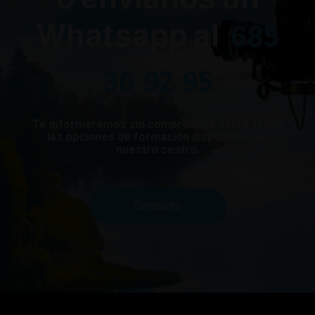
Whatsapp al
685
36 92 95
Te informaremos sin compromiso sobre todas
las opciones de formación disponibles en
nuestro centro.
Contacto