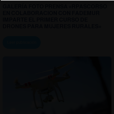
GALERÍA FOTO PRENSA «RPASCORSO
EN COLABORACION CON FADEMUR
IMPARTE EL PRIMER CURSO DE
DRONES PARA MUJERES RURALES»
Leer publicación