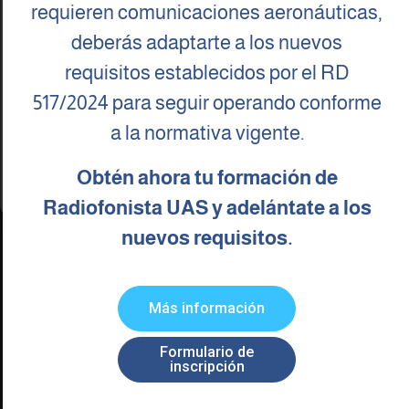
requieren comunicaciones aeronáuticas,
consentir o retirar el consentimiento, puede afectar negativamente a ciertas
características y funciones.
deberás adaptarte a los nuevos
Otras noticias de interés
requisitos establecidos por el RD
Aceptar
517/2024 para seguir operando conforme
Denegar
a la normativa vigente.
Ver preferencias
Obtén ahora tu formación de
Política de cookies
Política de Privacidad
Aviso legal
Radiofonista UAS y adelántate a los
nuevos requisitos.
Más información
Formulario de
inscripción