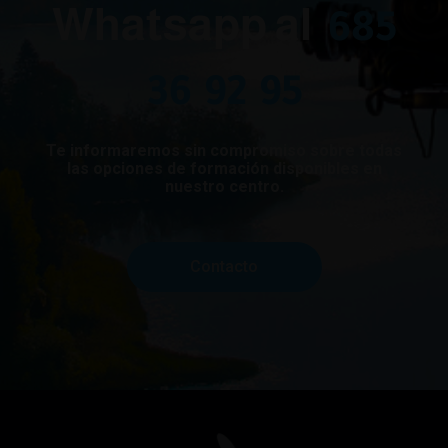
Whatsapp al
685
36 92 95
Te informaremos sin compromiso sobre todas
las opciones de formación disponibles en
nuestro centro.
Contacto