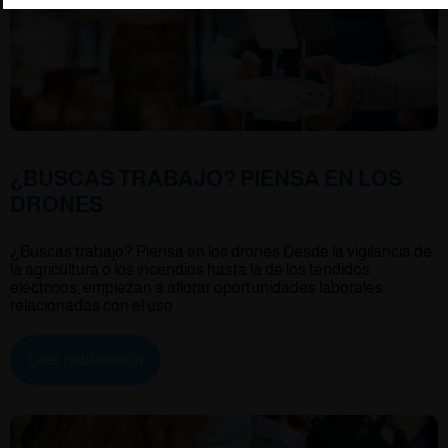
¿BUSCAS TRABAJO? PIENSA EN LOS
DRONES
¿Buscas trabajo? Piensa en los drones Desde la vigilancia de
la agricultura o los incendios hasta la de los tendidos
eléctricos, empiezan a aflorar oportunidades laborales
relacionadas con el uso
Leer publicación