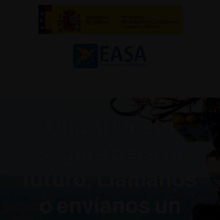
Una apuesta
segura para tu
futuro. Llámanos
o envíanos un