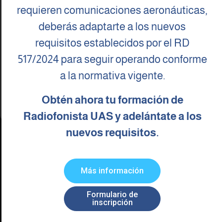
comportamiento de navegación o las identificaciones únicas en este sitio. No
requieren comunicaciones aeronáuticas,
consentir o retirar el consentimiento, puede afectar negativamente a ciertas
características y funciones.
deberás adaptarte a los nuevos
RPASCORSO CON LAS MUJERES
requisitos establecidos por el RD
Aceptar
RURALES
517/2024 para seguir operando conforme
Denegar
Invitadas por FADEMUR en el Día Internacional de las
a la normativa vigente.
Mujeres Rurales en Toledo Rpascorso escuela de formación
aeronáutica especializada en los Drones y de la que es CEO
Ver preferencias
Obtén ahora tu formación de
Sonia García
Política de cookies
Política de Privacidad
Aviso legal
Radiofonista UAS y adelántate a los
Leer publicación
nuevos requisitos.
Más información
Formulario de
inscripción