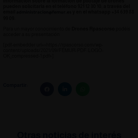
información sobre la formación de pilotaje de drones
pueden solicitarla en el teléfono 921 12 30 10, a través del
email
y en el whatsapp +34 639 88
administracion@femur.es
99 09.
Para un mayor conocimiento de
Drones Rpascorso
podéis
acceder a su presentación
[pdf-embedder url=»https://rpascorso.com/wp-
content/uploads/2021/09/FEMUR-PDF-LOGO-
OK_compressed-1.pdf»]
Compartir:
Otras noticias de interés