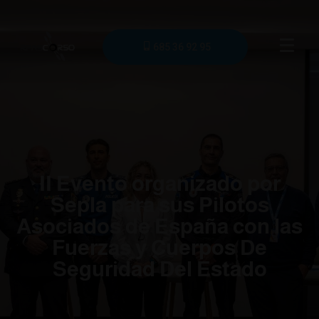
685 36 92 95
II Evento organizado por
Sepla para sus Pilotos
Asociados de España con las
Fuerzas y Cuerpos De
Seguridad Del Estado