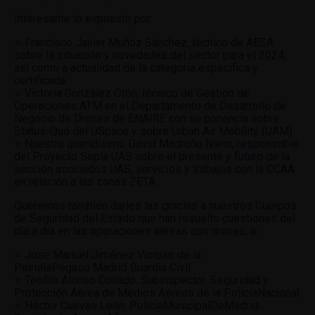
Interesante lo expuesto por:
⭐ Francisco Javier Muñoz Sánchez, técnico de AESA
sobre la situación y novedades del sector para el 2024,
así como a actualidad de la categoría específica y
certificada.
⭐ Victoria González Otón, técnico de Gestión de
Operaciones ATM en el Departamento de Desarrollo de
Negocio de Drones de ENAIRE con su ponencia sobre
Status-Quo del USpace y sobre Urban Air Mobílity (UAM).
⭐ Nuestro queridísimo David Madroño Nieto, responsable
del Proyecto Sepla UAS sobre el presente y futuro de la
sección asociados UAS, servicios y trabajos con la CCAA
en relación a las zonas ZETA.
Queremos también darles las gracias a nuestros Cuerpos
de Seguridad del Estado que han resuelto cuestiones del
día a día en las operaciones aéreas con drones, a:
⭐ Jose Manuel Jiménez Vicioso de la
PatrullaPegaso Madrid Guardia Civil
⭐ Teófilo Alonso Collado. Subinspector. Seguridad y
Protección Aérea de Medios Aéreos de la PolicíaNacional
⭐ Héctor Cuevas León. PolicíaMunicipalDeMadrid.