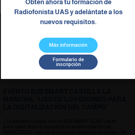
Obtén ahora tu formación de
Política de cookies
Política de Privacidad
Aviso legal
Radiofonista UAS y adelántate a los
nuevos requisitos.
Más información
Formulario de
inscripción
EVENTO B2B SMART CASTILLA LA
MANCHA: “USO DE LOS DRONES PARA
LA DIGITALIZACIÓN DEL CAMPO”
¿Te perdiste nuestro evento B2B SMART CLM? ¡No te
preocupes! Aquí te compartimos la demostración de
RPASCORSO «Uso de drones para digitalizar el campo». En