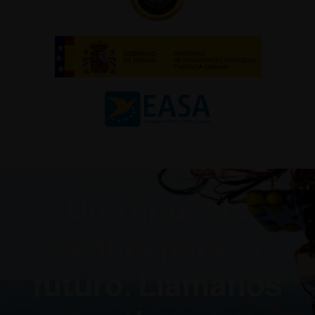
Una apuesta
segura para tu
futuro. Llámanos