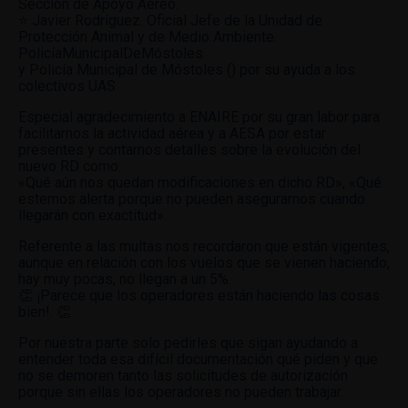
Sección de Apoyo Aéreo.
⭐ Javier Rodríguez. Oficial Jefe de la Unidad de
Protección Animal y de Medio Ambiente.
PolicíaMunicipalDeMóstoles.
y Policía Municipal de Móstoles () por su ayuda a los
colectivos UAS
Especial agradecimiento a ENAIRE por su gran labor para
facilitarnos la actividad aérea y a AESA por estar
presentes y contarnos detalles sobre la evolución del
nuevo RD como:
«Qué aún nos quedan modificaciones en dicho RD», «Qué
estemos alerta porque no pueden asegurarnos cuando
llegarán con exactitud».
Referente a las multas nos recordaron que están vigentes,
aunque en relación con los vuelos que se vienen haciendo,
hay muy pocas, no llegan a un 5%.
👏 ¡Parece que los operadores están haciendo las cosas
bien!. 👏
Por nuestra parte solo pedirles que sigan ayudando a
entender toda esa difícil documentación qué piden y que
no se demoren tanto las solicitudes de autorización
porque sin ellas los operadores no pueden trabajar.